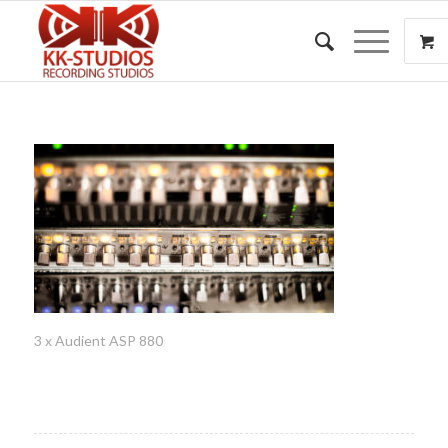
3 x Audient ASP 880