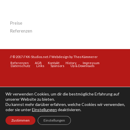
Preise
Referenzen
// © 2017 // KK-Studios.net //
Webdesign by Theo Kämmerer
Referenzen
AGB
Kontakt
History
Impressum
Datenschutz
Links
Sponsors
Up & Downloads
Wir verwenden Cookies, um dir die bestmögliche Erfahrung auf
unserer Website zu bieten.
Du kannst mehr darüber erfahren, welche Cookies wir verwenden,
oder sie unter
Einstellungen
deaktivieren.
Zustimmen
Einstellungen