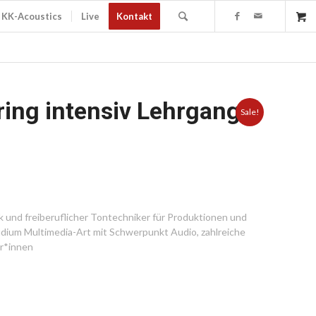
KK-Acoustics
Live
Kontakt
ring intensiv Lehrgang
Sale!
ik und freiberuflicher Tontechniker für Produktionen und
dium Multimedia-Art mit Schwerpunkt Audio, zahlreiche
er*innen