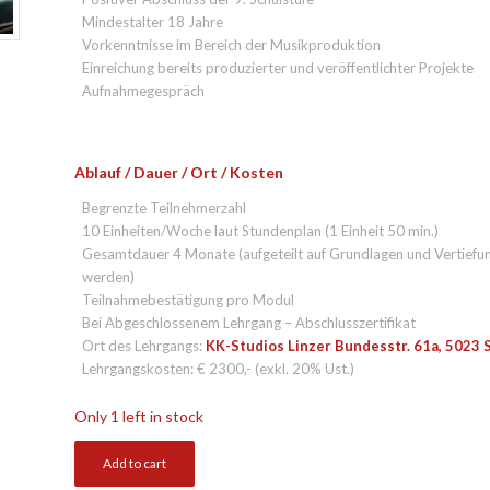
Mindestalter 18 Jahre
Vorkenntnisse im Bereich der Musikproduktion
Einreichung bereits produzierter und veröffentlichter Projekte
Aufnahmegespräch
Ablauf / Dauer / Ort / Kosten
Begrenzte Teilnehmerzahl
10 Einheiten/Woche laut Stundenplan (1 Einheit 50 min.)
Gesamtdauer 4 Monate (aufgeteilt auf Grundlagen und Vertiefu
werden)
Teilnahmebestätigung pro Modul
Bei Abgeschlossenem Lehrgang – Abschlusszertifikat
Ort des Lehrgangs:
KK-Studios Linzer Bundesstr. 61a, 5023 
Lehrgangskosten: € 2300,- (exkl. 20% Ust.)
Only 1 left in stock
Add to cart