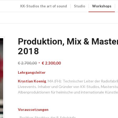
KK-Studios the art of sound
Studio
Workshops
Produktion, Mix & Maste
2018
€
2.700,00
€
2.300,00
Lehrgangsleiter
Krystian Koenig
, MA (FH): Technischer Leiter der Radiofabr
Liveevents. Inhaber und Gründer von KK-Studios, Masterstu
Albenproduktionen für heimische und internationale Künstl
Voraussetzungen
Positiver Abschluss der 9. Schulstufe