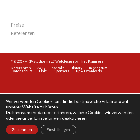
Preise
Referenzen
// © 2017 // KK-Studios.net //
Webdesign by Theo Kämmerer
Referenzen
AGB
Kontakt
History
Impressum
Datenschutz
Links
Sponsors
Up & Downloads
Wir verwenden Cookies, um dir die bestmögliche Erfahrung auf
unserer Website zu bieten.
Du kannst mehr darüber erfahren, welche Cookies wir verwenden,
oder sie unter
Einstellungen
deaktivieren.
Zustimmen
Einstellungen